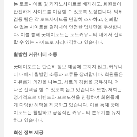
How Erling Haaland Transformed Manchester City’s Attack
는 토토사이트 및 카지노사이트를 배제하고, 회원들이
안전하게 사이트를 이용할 수 있도록 보장합니다. 먹튀
FB88 – Where Modern Betting Meets Premium Entertainment
검증 팀은 각 토토사이트를 면밀히 조사하고, 신뢰할
8KBET – Transforming the World of Online Betting
수 없는 사이트를 걸러내어 안전한 업체만을 추천합니
8KBET – Transforming the World of Online Betting
다. 이를 통해 굿데이토토는 토토커뮤니티 내에서 신뢰
88CLB – A New Era of Entertainment in Online Gaming
할 수 있는 사이트로 자리매김하고 있습니다.
SHBET – Your Premier Destination for Online Betting and
Casino Fun
활발한 커뮤니티 소통
CWIN – The Next-Level Online Gaming Experience
굿데이토토는 단순히 정보 제공에 그치지 않고, 커뮤니
HB88 – Your Gateway to Premier Online Gaming and Betting
티 내에서 활발한 소통과 교류를 장려합니다. 회원들은
FB88: The Future of Interactive Online Gaming
자유롭게 의견을 나누고, 서로의 경험을 공유하며, 더
FB88: Innovating the Online Betting and Gaming World
나은 선택을 할 수 있도록 돕고 있습니다. 또한, 저희는
Wibet: A New Era in Online Betting and Gaming
정기적으로 이벤트와 프로모션을 진행하여 회원들에
게 다양한 혜택을 제공하고 있습니다. 이를 통해 굿데
FB88: Redefining Online Gaming and Sports Betting
이토토는 활발하고 긍정적인 커뮤니티 분위기를 유지
F88BET: Redefining the Online Betting Experience
하고 있습니다.
AE888: Elevating Your Online Gaming Adventure
Bet88: Redefining Online Betting Experience
최신 정보 제공