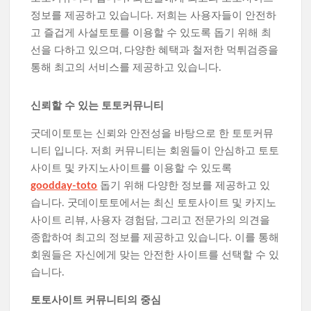
Where to Find Trusted Sportsbooks Outside Local Markets
정보를 제공하고 있습니다. 저희는 사용자들이 안전하
Where to Find Trusted Sportsbooks Outside Local Markets
고 즐겁게 사설토토를 이용할 수 있도록 돕기 위해 최
선을 다하고 있으며, 다양한 혜택과 철저한 먹튀검증을
Casinos Welcoming Players Without Restrictions
통해 최고의 서비스를 제공하고 있습니다.
Casinos That Welcome Players Without Restrictions
Exploring Boutique Casino Experiences in the UK
신뢰할 수 있는 토토커뮤니티
7m – Winning Tips Using Soccer Predictions
Keonhacai – Top Odds for Today’s Games
굿데이토토는 신뢰와 안전성을 바탕으로 한 토토커뮤
니티 입니다. 저희 커뮤니티는 회원들이 안심하고 토토
Ketquabongda – Soccer Score Updates in Real Time
사이트 및 카지노사이트를 이용할 수 있도록
Hitclub: Entertainment at Your Fingertips
goodday-toto
돕기 위해 다양한 정보를 제공하고 있
Set Free Your Hidden Diva: Top Karaoke Lounge of the City
습니다. 굿데이토토에서는 최신 토토사이트 및 카지노
HB88 Social Features: Chat, Compete, Connect
사이트 리뷰, 사용자 경험담, 그리고 전문가의 의견을
KUBET: Your Ultimate Online Casino and Betting Platform
종합하여 최고의 정보를 제공하고 있습니다. 이를 통해
Understanding the Legal Landscape of Online Gambling
회원들은 자신에게 맞는 안전한 사이트를 선택할 수 있
Worldwide
습니다.
The Legal Aspects Every Online Gambler Should Know
Exploring the Legal Landscape of Online Gambling
토토사이트 커뮤니티의
중심
Worldwide