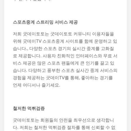
V9BET: Redefining Online Betting and Gaming
OK9: A Leading Platform for Online Gaming and Sports
Betting
스포츠중계
스트리밍 서비스 제공
KING88: A Premier Platform for Online Gaming and Sports
Betting
저희 굿데이토토는 굿데이토토 커뮤니티 이용자들을
GO99: A Leading Destination for Online Gaming and Betting
위해 굿데이TV 스포츠중계 사이트를 함께 운영하고 있
Enthusiasts
습니다., 다양한 스포츠 경기의 실시간 중계를 고화질
WW88: A Premier Platform for Online Gaming and Sports
Betting
로 제공합니다. 사용자 친화적인 인터페이스와 무료 서
Exploring 789WIN: A Dynamic Hub for Online Gaming and
비스 제공은 많은 스포츠 팬들에게 큰 인기를 끌고 있
Betting
습니다. 다양하고 풍부한 스포츠 실사간 중계 서비스의
Unveiling NOHU90: A New Era of Online Betting and
경험을 제공하는 굿데이TV를 통해, 좋아하는 경기를
Gaming
언제 어디서나 즐기세요.
SHBET: A Premier Destination for Online Gaming and Sports
Betting
SHBET: A Premier Destination for Online Gaming and Sports
Betting
철저한 먹튀검증
99WIN: A Thrilling Online Platform for Casino and Sports
Betting Enthusiasts
굿데이토토는 회원들의 안전을 최우선으로 생각합니
The Evolution of Vinícius Júnior’s Playing Style at Real
Madrid
다. 저희는 철저한 먹튀검증 절차를 통해 신뢰할 수 없